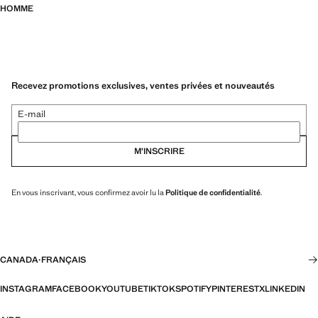
HOMME
Recevez promotions exclusives, ventes privées et nouveautés
E-mail
M’INSCRIRE
En vous inscrivant, vous confirmez avoir lu la
Politique de confidentialité
.
CANADA
·
FRANÇAIS
INSTAGRAM
FACEBOOK
YOUTUBE
TIKTOK
SPOTIFY
PINTEREST
X
LINKEDIN