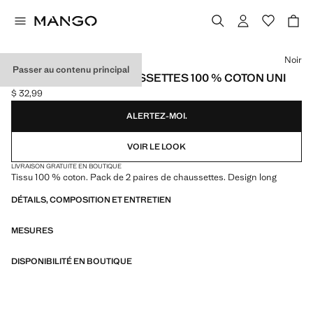
Choisissez une couleur
Noir
Passer au contenu principal
LOT 2 PAIRES DE CHAUSSETTES 100 % COTON UNI
$ 32,99
Prix actuel [$ 32,99 ]
ALERTEZ-MOI.
VOIR LE LOOK
LIVRAISON GRATUITE EN BOUTIQUE
Tissu 100 % coton. Pack de 2 paires de chaussettes. Design long
DÉTAILS, COMPOSITION ET ENTRETIEN
MESURES
DISPONIBILITÉ EN BOUTIQUE