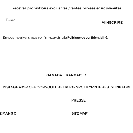
Recevez promotions exclusives, ventes privées et nouveautés
E-mail
M’INSCRIRE
En vous inscrivant, vous confirmez avoir lu la
Politique de confidentialité
.
CANADA
·
FRANÇAIS
INSTAGRAM
FACEBOOK
YOUTUBE
TIKTOK
SPOTIFY
PINTEREST
X
LINKEDIN
PRESSE
EZ MANGO
SITE MAP