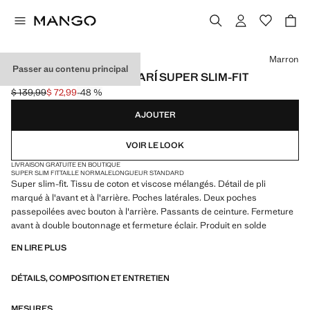
Choisissez une couleur
Marron
Passer au contenu principal
PANTALON COSTUME PARÍ SUPER SLIM-FIT
$ 139,99
$ 72,99
-48 %
Prix initial barré [$ 139,99 ]
Prix actuel [$ 72,99 ]
AJOUTER
VOIR LE LOOK
LIVRAISON GRATUITE EN BOUTIQUE
SUPER SLIM FIT
TAILLE NORMALE
LONGUEUR STANDARD
Super slim-fit. Tissu de coton et viscose mélangés. Détail de pli
marqué à l'avant et à l'arrière. Poches latérales. Deux poches
passepoilées avec bouton à l'arrière. Passants de ceinture. Fermeture
avant à double boutonnage et fermeture éclair. Produit en solde
EN LIRE PLUS
DÉTAILS, COMPOSITION ET ENTRETIEN
MESURES