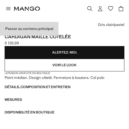
Choisissez une couleur
Gris clair/pastel
Passer au contenu principal
EXCLUSIVITÉ INTERNET
CARDIGAN MAILLE CÔTELÉE
$ 129,99
Prix actuel [$ 129,99 ]
ALERTEZ-MOI.
VOIR LE LOOK
LIVRAISON GRATUITE EN BOUTIQUE
Point médian. Design côtelé. Fermeture à boutons. Col polo
DÉTAILS, COMPOSITION ET ENTRETIEN
MESURES
DISPONIBILITÉ EN BOUTIQUE