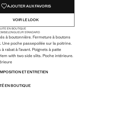
AJOUTER AUX FAVORIS
VOIR LE LOOK
TUITE EN BOUTIQUE
EMISE
LONGUEUR STANDARD
tés à boutonnière. Fermeture à boutons
t. Une poche passepoilée sur la poitrine.
à rabat à l’avant. Poignets à patte
em with two side slits. Poche intérieure.
érieure
OMPOSITION ET ENTRETIEN
ITÉ EN BOUTIQUE