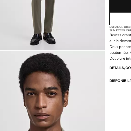
LIVRAISON GRA
SLIM FIT
COL CH
Revers cran
sur le devan
Deux poches 
boutonnée. H
Doublure int
DÉTAILS, C
DISPONIBIL