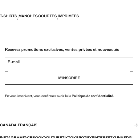
T-SHIRTS
MANCHES COURTES
IMPRIMÉES
Recevez promotions exclusives, ventes privées et nouveautés
E-mail
M’INSCRIRE
En vous inscrivant, vous confirmez avoir lu la
Politique de confidentialité
.
CANADA
·
FRANÇAIS
INSTAGRAM
FACEBOOK
YOUTUBE
TIKTOK
SPOTIFY
PINTEREST
X
LINKEDIN