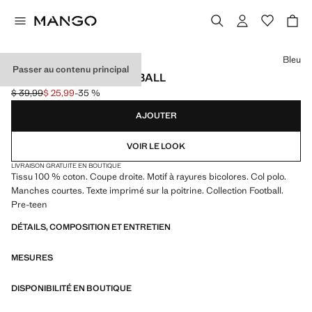
Choisissez une couleur
Bleu
Passer au contenu principal
T-SHIRT FRANCE FOOTBALL
$ 39,99
$ 25,99
-35 %
Prix initial barré [$ 39,99 ]
Prix actuel [$ 25,99 ]
AJOUTER
VOIR LE LOOK
LIVRAISON GRATUITE EN BOUTIQUE
Tissu 100 % coton. Coupe droite. Motif à rayures bicolores. Col polo.
Manches courtes. Texte imprimé sur la poitrine. Collection Football.
Pre-teen
DÉTAILS, COMPOSITION ET ENTRETIEN
MESURES
DISPONIBILITÉ EN BOUTIQUE