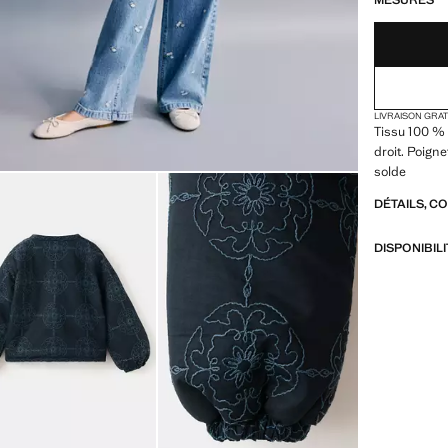
MESURES
LIVRAISON GRA
Tissu 100 % 
droit. Poign
solde
DÉTAILS, C
DISPONIBIL