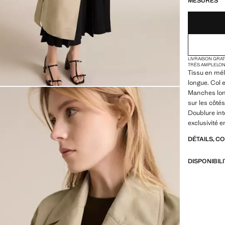
MESURES
LIVRAISON GRA
TRÈS AMPLE
LO
Tissu en mé
longue. Col 
Manches lon
sur les côté
Doublure int
exclusivité e
DÉTAILS, C
DISPONIBIL