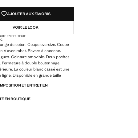
AJOUTER AUX FAVORIS
VOIR LE LOOK
TUITE EN BOUTIQUE
NG
lange de coton. Coupe oversize. Coupe
en V avec rabat. Revers à encoche.
gues. Ceinture amovible. Deux poches
s. Fermeture à double boutonnage.
érieure. La couleur blanc cassé est une
n ligne. Disponible en grande taille
OMPOSITION ET ENTRETIEN
ITÉ EN BOUTIQUE