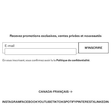
Recevez promotions exclusives, ventes privées et nouveautés
E-mail
M’INSCRIRE
En vous inscrivant, vous confirmez avoir lu la
Politique de confidentialité
.
CANADA
·
FRANÇAIS
INSTAGRAM
FACEBOOK
YOUTUBE
TIKTOK
SPOTIFY
PINTEREST
X
LINKEDIN