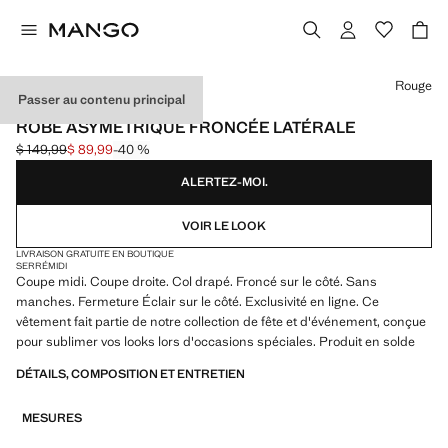
Choisissez une couleur
Rouge
Passer au contenu principal
EXCLUSIVITÉ INTERNET
ROBE ASYMÉTRIQUE FRONCÉE LATÉRALE
$ 149,99
$ 89,99
-40 %
Prix initial barré [$ 149,99 ]
Prix actuel [$ 89,99 ]
ALERTEZ-MOI.
VOIR LE LOOK
LIVRAISON GRATUITE EN BOUTIQUE
SERRÉ
MIDI
Coupe midi. Coupe droite. Col drapé. Froncé sur le côté. Sans
manches. Fermeture Éclair sur le côté. Exclusivité en ligne. Ce
vêtement fait partie de notre collection de fête et d'événement, conçue
pour sublimer vos looks lors d'occasions spéciales. Produit en solde
DÉTAILS, COMPOSITION ET ENTRETIEN
MESURES