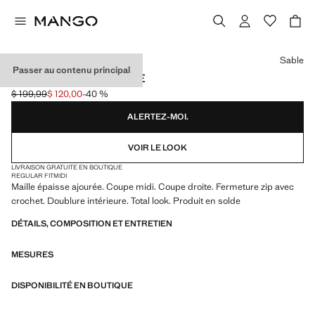
Choisissez une couleur
Sable
Passer au contenu principal
JUPE MAILLE AJOURÉE
$ 199,99
$ 120,00
-40 %
Prix initial barré [$ 199,99 ]
Prix actuel [$ 120,00 ]
ALERTEZ-MOI.
VOIR LE LOOK
LIVRAISON GRATUITE EN BOUTIQUE
REGULAR FIT
MIDI
Maille épaisse ajourée. Coupe midi. Coupe droite. Fermeture zip avec
crochet. Doublure intérieure. Total look. Produit en solde
DÉTAILS, COMPOSITION ET ENTRETIEN
MESURES
DISPONIBILITÉ EN BOUTIQUE