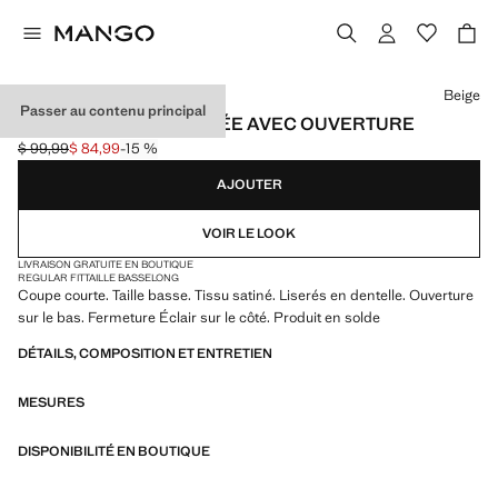
Choisissez une couleur
Beige
Passer au contenu principal
JUPE LINGERIE CROISÉE AVEC OUVERTURE
$ 99,99
$ 84,99
-15 %
Prix initial barré [$ 99,99 ]
Prix actuel [$ 84,99 ]
AJOUTER
VOIR LE LOOK
LIVRAISON GRATUITE EN BOUTIQUE
REGULAR FIT
TAILLE BASSE
LONG
Coupe courte. Taille basse. Tissu satiné. Liserés en dentelle. Ouverture
sur le bas. Fermeture Éclair sur le côté. Produit en solde
DÉTAILS, COMPOSITION ET ENTRETIEN
MESURES
DISPONIBILITÉ EN BOUTIQUE