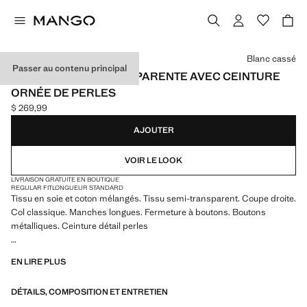
Choisissez une couleur
Blanc cassé
Passer au contenu principal
CHEMISE SEMI-TRANSPARENTE AVEC CEINTURE
ORNÉE DE PERLES
$ 269,99
Prix actuel [$ 269,99 ]
AJOUTER
VOIR LE LOOK
LIVRAISON GRATUITE EN BOUTIQUE
REGULAR FIT
LONGUEUR STANDARD
Tissu en soie et coton mélangés. Tissu semi-transparent. Coupe droite.
Col classique. Manches longues. Fermeture à boutons. Boutons
métalliques. Ceinture détail perles
Nous collaborons avec l’une des marques indépendantes américaines
EN LIRE PLUS
les plus singulières pour donner vie à une collection estivale à l’énergie
audacieuse, où praticité et esthétique coexistent en parfait équilibre.
DÉTAILS, COMPOSITION ET ENTRETIEN
ECKHAUS LATTA x MANGO présente des silhouettes légères,