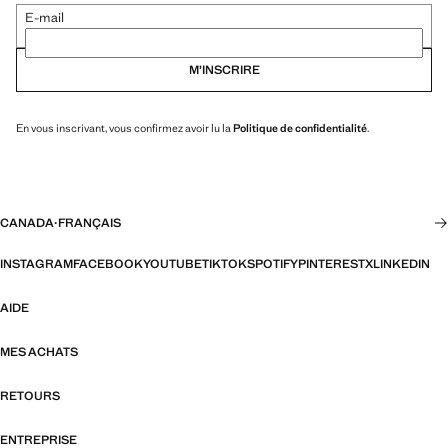
E-mail
M’INSCRIRE
En vous inscrivant, vous confirmez avoir lu la
Politique de confidentialité
.
CANADA
·
FRANÇAIS
INSTAGRAM
FACEBOOK
YOUTUBE
TIKTOK
SPOTIFY
PINTEREST
X
LINKEDIN
AIDE
MES ACHATS
RETOURS
ENTREPRISE