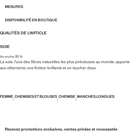
marquées par le layering et une approche conceptuelle, qui célèbrent
l’expression personnelle aussi bien au quotidien en milieu urbain que
MESURES
lors d’occasions plus spéciales
DISPONIBILITÉ EN BOUTIQUE
QUALITÉS DE L'ARTICLE
SOIE
Au moins 30 %
La soie, l’une des fibres naturelles les plus précieuses au monde, apporte
aux vêtements une finition brillante et un toucher doux.
FEMME
CHEMISES ET BLOUSES
CHEMISE
MANCHES LONGUES
Recevez promotions exclusives, ventes privées et nouveautés