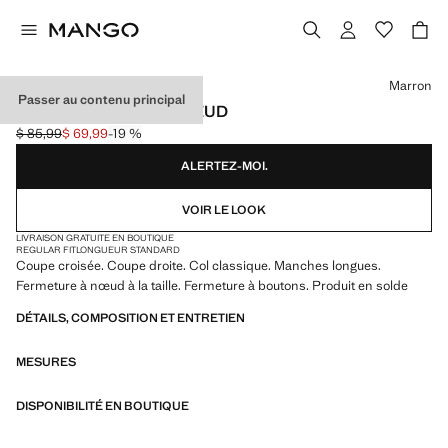
Choisissez une couleur
Marron
Passer au contenu principal
CHEMISE CROISÉE NŒUD
$ 85,99
$ 69,99
-19 %
Prix initial barré [$ 85,99 ]
Prix actuel [$ 69,99 ]
ALERTEZ-MOI.
VOIR LE LOOK
LIVRAISON GRATUITE EN BOUTIQUE
REGULAR FIT
LONGUEUR STANDARD
Coupe croisée. Coupe droite. Col classique. Manches longues.
Fermeture à nœud à la taille. Fermeture à boutons. Produit en solde
DÉTAILS, COMPOSITION ET ENTRETIEN
MESURES
DISPONIBILITÉ EN BOUTIQUE