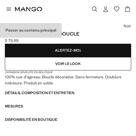
Choisissez une couleur
Noir
Passer au contenu principal
GANTS EN CUIR AVEC BOUCLE
$ 75,99
Prix actuel [$ 75,99 ]
ALERTEZ-MOI.
VOIR LE LOOK
LIVRAISON GRATUITE EN BOUTIQUE
100% cuir d'agneau. Boucle décorative. Sans fermeture. Doublure
intérieure. Produit en solde
DÉTAILS, COMPOSITION ET ENTRETIEN
MESURES
DISPONIBILITÉ EN BOUTIQUE