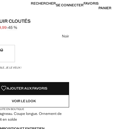
RECHERCHER
FAVORIS
SE CONNECTER
PANIER
UIR CLOUTÉS
9,99
-45 %
arré [$ 109,99 ]
$ 59,99 ]
ne couleur
Noir
M
ible. Je le veux !
Non disponible. Je le veux !
TÉS !
LE. JE LE VEUX !
AJOUTER AUX FAVORIS
VOIR LE LOOK
TUITE EN BOUTIQUE
'agneau. Coupe longue. Ornement de
it en solde
OMPOSITION ET ENTRETIEN