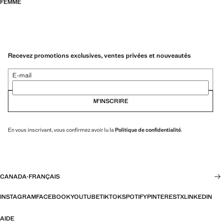
FEMME
Recevez promotions exclusives, ventes privées et nouveautés
E-mail
M’INSCRIRE
En vous inscrivant, vous confirmez avoir lu la
Politique de confidentialité
.
CANADA
·
FRANÇAIS
INSTAGRAM
FACEBOOK
YOUTUBE
TIKTOK
SPOTIFY
PINTEREST
X
LINKEDIN
AIDE