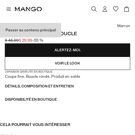
Choisissez une couleur
Marron
Passer au contenu principal
CEINTURE FINE MAXI BOUCLE
$ 45,99
$ 29,99
-35 %
Prix initial barré [$ 45,99 ]
Prix actuel [$ 29,99 ]
ALERTEZ-MOI.
VOIR LE LOOK
LIVRAISON GRATUITE EN BOUTIQUE
Coupe fine. Boucle ronde. Produit en solde
DÉTAILS, COMPOSITION ET ENTRETIEN
DISPONIBILITÉ EN BOUTIQUE
CELA POURRAIT VOUS INTÉRESSER