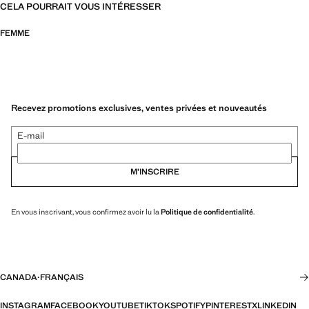
CELA POURRAIT VOUS INTÉRESSER
FEMME
Recevez promotions exclusives, ventes privées et nouveautés
E-mail
M’INSCRIRE
En vous inscrivant, vous confirmez avoir lu la
Politique de confidentialité
.
CANADA
·
FRANÇAIS
INSTAGRAM
FACEBOOK
YOUTUBE
TIKTOK
SPOTIFY
PINTEREST
X
LINKEDIN