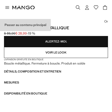
Choisissez une couleur
Or
Passer au contenu principal
CEINTURE BOUCLE MÉTALLIQUE
$ 35,99
$ 28,99
-19 %
Prix initial barré [$ 35,99 ]
Prix actuel [$ 28,99 ]
ALERTEZ-MOI.
VOIR LE LOOK
LIVRAISON GRATUITE EN BOUTIQUE
Boucle métallique. Fermeture à boucle. Produit en solde
DÉTAILS, COMPOSITION ET ENTRETIEN
MESURES
DISPONIBILITÉ EN BOUTIQUE