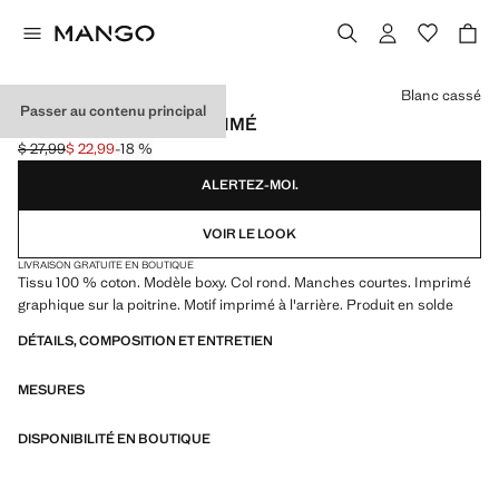
Choisissez une couleur
Blanc cassé
Passer au contenu principal
T-SHIRT BOXY-FIT IMPRIMÉ
$ 27,99
$ 22,99
-18 %
Prix initial barré [$ 27,99 ]
Prix actuel [$ 22,99 ]
ALERTEZ-MOI.
VOIR LE LOOK
LIVRAISON GRATUITE EN BOUTIQUE
Tissu 100 % coton. Modèle boxy. Col rond. Manches courtes. Imprimé
graphique sur la poitrine. Motif imprimé à l'arrière. Produit en solde
DÉTAILS, COMPOSITION ET ENTRETIEN
MESURES
DISPONIBILITÉ EN BOUTIQUE