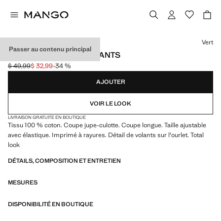
Choisissez une couleur
Vert
Passer au contenu principal
PANTALON RAYÉ À VOLANTS
$ 49,99
$ 32,99
-34 %
Prix initial barré [$ 49,99 ]
Prix actuel [$ 32,99 ]
AJOUTER
VOIR LE LOOK
LIVRAISON GRATUITE EN BOUTIQUE
Tissu 100 % coton. Coupe jupe-culotte. Coupe longue. Taille ajustable
avec élastique. Imprimé à rayures. Détail de volants sur l'ourlet. Total
look
DÉTAILS, COMPOSITION ET ENTRETIEN
MESURES
DISPONIBILITÉ EN BOUTIQUE