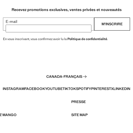
Recevez promotions exclusives, ventes privées et nouveautés
E-mail
M’INSCRIRE
En vous inscrivant, vous confirmez avoir lu la
Politique de confidentialité
.
CANADA
·
FRANÇAIS
INSTAGRAM
FACEBOOK
YOUTUBE
TIKTOK
SPOTIFY
PINTEREST
X
LINKEDIN
PRESSE
EZ MANGO
SITE MAP