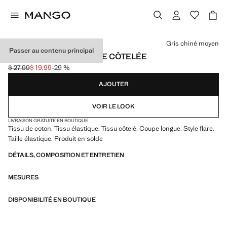
Choisissez une couleur
Gris chiné moyen
Passer au contenu principal
LEGGING FLARE MAILLE CÔTELÉE
$ 27,99
$ 19,99
-29 %
Prix initial barré [$ 27,99 ]
Prix actuel [$ 19,99 ]
AJOUTER
VOIR LE LOOK
LIVRAISON GRATUITE EN BOUTIQUE
Tissu de coton. Tissu élastique. Tissu côtelé. Coupe longue. Style flare.
Taille élastique. Produit en solde
DÉTAILS, COMPOSITION ET ENTRETIEN
MESURES
DISPONIBILITÉ EN BOUTIQUE