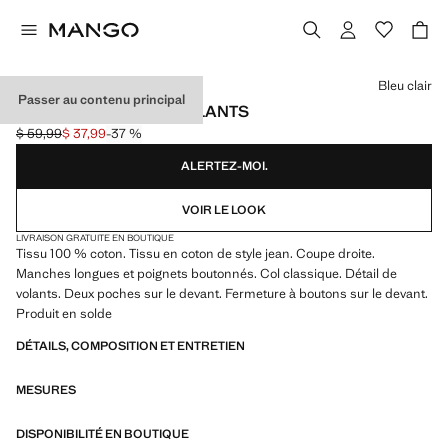
Choisissez une couleur
Bleu clair
Passer au contenu principal
BLOUSON EN JEAN VOLANTS
$ 59,99
$ 37,99
-37 %
Prix initial barré [$ 59,99 ]
Prix actuel [$ 37,99 ]
ALERTEZ-MOI.
VOIR LE LOOK
LIVRAISON GRATUITE EN BOUTIQUE
Tissu 100 % coton. Tissu en coton de style jean. Coupe droite.
Manches longues et poignets boutonnés. Col classique. Détail de
volants. Deux poches sur le devant. Fermeture à boutons sur le devant.
Produit en solde
DÉTAILS, COMPOSITION ET ENTRETIEN
MESURES
DISPONIBILITÉ EN BOUTIQUE