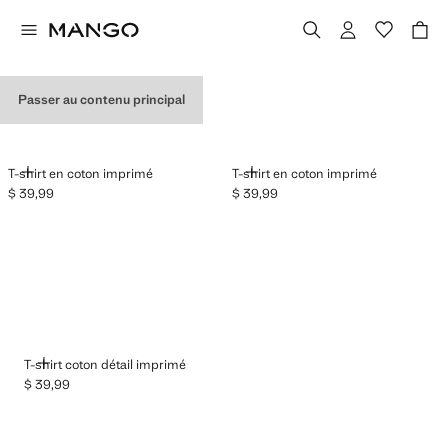
T-SHIRTS GRAPHIQUES
Passer au contenu principal
AJOUTER
AJOUTER
T-shirt en coton imprimé
T-shirt en coton imprimé
$ 39,99
$ 39,99
Prix actuel [$ 39,99 ]
Prix actuel [$ 39,99 ]
AJOUTER
T-shirt coton détail imprimé
$ 39,99
Prix actuel [$ 39,99 ]