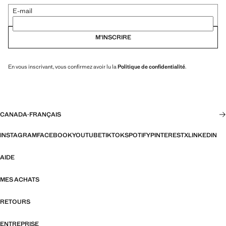
E-mail
M’INSCRIRE
En vous inscrivant, vous confirmez avoir lu la
Politique de confidentialité
.
CANADA
·
FRANÇAIS
INSTAGRAM
FACEBOOK
YOUTUBE
TIKTOK
SPOTIFY
PINTEREST
X
LINKEDIN
AIDE
MES ACHATS
RETOURS
ENTREPRISE