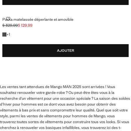
PARKA MATELASSÉE DÉPERLANTE ET AMOVIBLE
Parka matelassée déperlante et amovible
$ 329,99
$ 129,99
Prix initial barré [$ 329,99 ]
Prix actuel [$ 129,99 ]
+1 couleur
+
1
AJOUTER
Les ventes tant attendues de Mango MAN 2025 sont arrivées ! Vous
souhaitez renouveler votre garde-robe ? Ou peut-être êtes-vous à la
recherche d’un vêtement pour une occasion spéciale ? La saison des soldes
d’hiver pour hommes est ce dont vous avez besoin pour obtenir des
vêtements à bas prix et sans compromettre leur qualité. Quel que soit votre
style, parmi les ventes de vêtements pour hommes de Mango, vous
trouverez toutes sortes de vêtements pour construire tous vos looks. Si vous
cherchez à renouveler vos basiques infaillibles, vous trouverez ici des t-