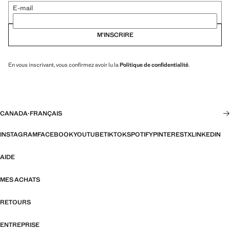
E-mail
M’INSCRIRE
En vous inscrivant, vous confirmez avoir lu la
Politique de confidentialité
.
CANADA
·
FRANÇAIS
INSTAGRAM
FACEBOOK
YOUTUBE
TIKTOK
SPOTIFY
PINTEREST
X
LINKEDIN
AIDE
MES ACHATS
RETOURS
ENTREPRISE