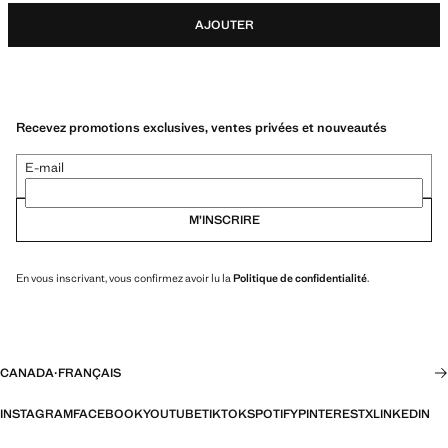
AJOUTER
Recevez promotions exclusives, ventes privées et nouveautés
E-mail
M’INSCRIRE
En vous inscrivant, vous confirmez avoir lu la
Politique de confidentialité
.
CANADA
·
FRANÇAIS
INSTAGRAM
FACEBOOK
YOUTUBE
TIKTOK
SPOTIFY
PINTEREST
X
LINKEDIN