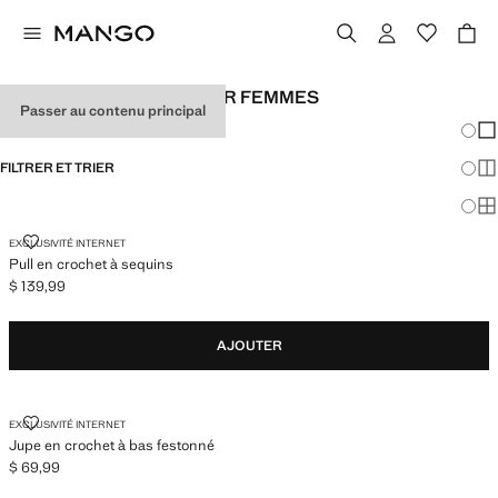
LOOKS DE FESTIVAL POUR FEMMES
Passer au contenu principal
Chang
Aff
FILTRER ET TRIER
Aff
Af
PULL EN CROCHET À SEQUINS
EXCLUSIVITÉ INTERNET
Pull en crochet à sequins
$ 139,99
Prix actuel [$ 139,99 ]
AJOUTER
JUPE EN CROCHET À BAS FESTONNÉ
EXCLUSIVITÉ INTERNET
Jupe en crochet à bas festonné
$ 69,99
Prix actuel [$ 69,99 ]