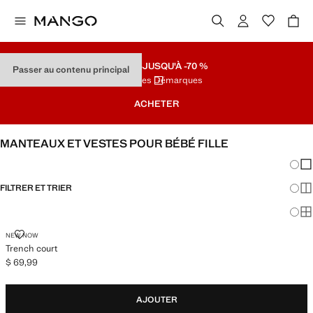
SOLDES
JUSQU'À -70 %
Passer au contenu principal
Dernières Démarques
ACHETER
MANTEAUX ET VESTES POUR BÉBÉ FILLE
Chang
Aff
FILTRER ET TRIER
Aff
Af
TRENCH COURT
NEW NOW
Trench court
$ 69,99
Prix actuel [$ 69,99 ]
AJOUTER