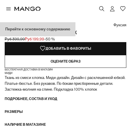
Выберите цвет
Выбранный цвет: Фуксия
Цвет Белый
Фуксия
Перейти к основному содержанию
МИДИ-ПЛАТЬЕ БЕЗ БРЕТЕЛЕК
Руб 399,99
Руб 199,99
-50 %
Начальная цена зачеркнута [Руб 399,99 ]
Текущая цена [Руб 199,99 ]
ДОБАВИТЬ В ФАВОРИТЫ
ОЦЕНИТЕ ОБРАЗ
БЕСПЛАТНАЯ ДОСТАВКА В МАГАЗИН
МИДИ
Ткань из смеси хлопка. Миди-дизайн. Дизайн с расклешенной юбкой.
Платье-бюстье. Без рукавов. По бокам присборенные детали.
Застежка-молния на спине. Подкладка 100% хлопок
ПОДРОБНЕЕ, СОСТАВ И УХОД
РАЗМЕРЫ
НАЛИЧИЕ В МАГАЗИНЕ