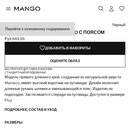
Выберите цвет
Выбранный цвет: Черный
Цвет Коричневый средний
Цвет Зеленый
Черный
Перейти к основному содержанию
ПАЛЬТО ИЗ ШЕРСТИ MANTECO С ПОЯСОМ
Руб 849,99
Текущая цена [Руб 849,99 ]
ДОБАВИТЬ В ФАВОРИТЫ
ОЦЕНИТЕ ОБРАЗ
БЕСПЛАТНАЯ ДОСТАВКА В МАГАЗИН
СТАНДАРТНЫЙ КРОЙ
ДЛИННЫЕ
Модель прямого длинного кроя, созданная из натуральной шерсти
Manteco, имеет высокий воротник на пуговицах. Дизайн включает
длинные рукава, шлевки и завязывающийся пояс. Изделие на
подкладке. Застегивается спереди на пуговицы. Доступно в размере
Plus
ПОДРОБНЕЕ, СОСТАВ И УХОД
РАЗМЕРЫ