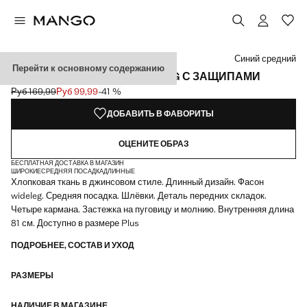
Выберите цвет
Синий средний
Перейти к основному содержанию
ШИРОКИЕ ДЖИНСЫ WIDE LEG С ЗАЩИПАМИ
Руб 169,99
Руб 99,99
-41 %
Начальная цена зачеркнута [Руб 169,99 ]
Текущая цена [Руб 99,99 ]
ДОБАВИТЬ В ФАВОРИТЫ
ОЦЕНИТЕ ОБРАЗ
БЕСПЛАТНАЯ ДОСТАВКА В МАГАЗИН
ШИРОКИЕ
СРЕДНЯЯ ПОСАДКА
ДЛИННЫЕ
Хлопковая ткань в джинсовом стиле. Длинный дизайн. Фасон
wideleg. Средняя посадка. Шлёвки. Деталь передних складок.
Четыре кармана. Застежка на пуговицу и молнию. Внутренняя длина
81 см. Доступно в размере Plus
ПОДРОБНЕЕ, СОСТАВ И УХОД
РАЗМЕРЫ
НАЛИЧИЕ В МАГАЗИНЕ