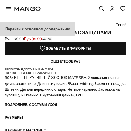
Выберите цвет
Цвет Грязно-белый
Цвет Синий средний
Цвет Черный деним
Синий
Перейти к основному содержанию
ШИРОКИЕ ДЖИНСЫ WIDE LEG С ЗАЩИПАМИ
Руб 169,99
Руб 99,99
-41 %
Начальная цена зачеркнута [Руб 169,99 ]
Текущая цена [Руб 99,99 ]
ДОБАВИТЬ В ФАВОРИТЫ
ОЦЕНИТЕ ОБРАЗ
БЕСПЛАТНАЯ ДОСТАВКА В МАГАЗИН
ШИРОКИЕ
СРЕДНЯЯ ПОСАДКА
ДЛИННЫЕ
50% РЕГЕНЕРАТИВНЫЙ ХЛОПОК MATERRA. Хлопковая ткань в
джинсовом стиле. Длинный дизайн. Фасон wideleg. Средняя посадка.
Шлёвки. Деталь передних складок. Четыре кармана. Застежка на
пуговицу и молнию. Внутренняя длина 81 см
ПОДРОБНЕЕ, СОСТАВ И УХОД
РАЗМЕРЫ
НАЛИЧИЕ В МАГАЗИНЕ