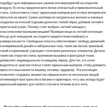
подойдут для неформальных ужинов или мероприятий на открытом
воздухе. Если вы предпочитаете более элегантный и привлекательный
стиль, платья макси станут идеальным выбором для особых вечеров или
прогулок на закате. Сумки-шопперы из натуральных волокон и кожаные
сандалии на плоской подошве дополнят любой образ, добавив летний и
практичный штрих. Почему стоит выбрать летний чемодан с
классическими базовыми вещами? Выбирая вещи из летней коллекции
Mango для чемоданов, вы отдаете предпочтение комфорту и
универсальности. Свободные силуэты обеспечивают свободу движений,
а вневременной дизайн и нейтральные тона, такие как белый, кремовый,
синий и коричневый, упрощают сочетание различных элементов. Детали,
такие как открытая спина, кружевная вышивка и фактурные ткани,
добавляют индивидуальности каждому образу. Для тех, кто хочет
выделиться, красное платье станет идеальным выбором, чтобы добавить
яркости и изысканности вашему летнему гардеробу. Эта коллекция
позволяет создавать множество образов всего из нескольких вещей,
оптимизируя пространство в багаже ​​и гарантируя, что у вас всегда будет
идеальный вариант для любого случая в течение всего лета.
Получайте информацию об эксклюзивных акциях, закрытых