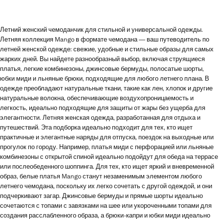
Летний женский чемоданчик для стильной и универсальной одежды.
Летняя коллекция Mango в формате чемодана — ваш путеводитель по
летней женской одежде: свежие, удобные и стильные образы для самых
жарких дней. Вы найдете разнообразный выбор, включая струящиеся
платья, легкие комбинезоны, джинсовые бермуды, полосатые шорты,
юбки миди и льняные брюки, подходящие для любого летнего плана. В
одежде преобладают натуральные ткани, такие как лен, хлопок и другие
натуральные волокна, обеспечивающие воздухопроницаемость и
легкость, идеально подходящие для защиты от жары без ущерба для
элегантности. Летняя женская одежда, разработанная для отдыха и
путешествий. Эта подборка идеально подходит для тех, кто ищет
практичные и элегантные наряды для отпуска, поездок на выходные или
прогулок по городу. Например, платья миди с перфорацией или льняные
комбинезоны с открытой спиной идеально подойдут для обеда на террасе
или послеобеденного шоппинга. Для тех, кто ищет яркий и вневременной
образ, белые платья Mango станут незаменимым элементом любого
летнего чемодана, поскольку их легко сочетать с другой одеждой, и они
подчеркивают загар. Джинсовые бермуды и прямые шорты идеально
сочетаются с топами с завязками на шее или укороченными топами для
создания расслабленного образа, а брюки-капри и юбки миди идеально