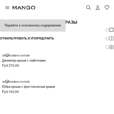
ЖЕНСКИЕ ФЕСТИВАЛЬНЫЕ ОБРАЗЫ
Перейти к основному содержанию
Измен
По
ОТФИЛЬТРОВАТЬ И УПОРЯДОЧИТЬ
По
По
ДЖЕМПЕР КРОШЕ С ПАЙЕТКАМИ
ЭКСКЛЮЗИВНО ОНЛАЙН
Джемпер кроше с пайетками
Руб 279,99
Текущая цена [Руб 279,99 ]
ЮБКА КРОШЕ С ФЕСТОНЧАТЫМ КРАЕМ
ЭКСКЛЮЗИВНО ОНЛАЙН
Юбка кроше с фестончатым краем
Руб 149,99
Текущая цена [Руб 149,99 ]