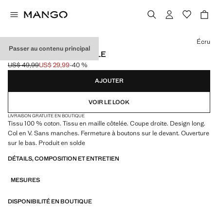
Choisissez une couleur
Écru
Passer au contenu principal
CARDIGAN LONG MAILLE
US$ 49,99
US$ 29,99
-40 %
Prix initial barré [US$ 49,99 ]
Prix actuel [US$ 29,99 ]
AJOUTER
VOIR LE LOOK
LIVRAISON GRATUITE EN BOUTIQUE
Tissu 100 % coton. Tissu en maille côtelée. Coupe droite. Design long.
Col en V. Sans manches. Fermeture à boutons sur le devant. Ouverture
sur le bas. Produit en solde
DÉTAILS, COMPOSITION ET ENTRETIEN
MESURES
DISPONIBILITÉ EN BOUTIQUE