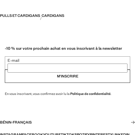
PULLS ET CARDIGANS
CARDIGANS
-10 % sur votre prochain achat en vous inscrivant à la newsletter
E-mail
M’INSCRIRE
En vous inscrivant, vous confirmez avoir lu la
Politique de confidentialité
.
BÉNIN
·
FRANÇAIS
INSTAGRAM
FACEBOOK
YOUTUBE
TIKTOK
SPOTIFY
PINTEREST
X
LINKEDIN