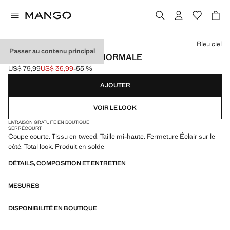
Choisissez une couleur
Bleu ciel
Passer au contenu principal
SHORT TWEED TAILLE NORMALE
US$ 79,99
US$ 35,99
-55 %
Prix initial barré [US$ 79,99 ]
Prix actuel [US$ 35,99 ]
AJOUTER
VOIR LE LOOK
LIVRAISON GRATUITE EN BOUTIQUE
SERRÉ
COURT
Coupe courte. Tissu en tweed. Taille mi-haute. Fermeture Éclair sur le
côté. Total look. Produit en solde
DÉTAILS, COMPOSITION ET ENTRETIEN
MESURES
DISPONIBILITÉ EN BOUTIQUE