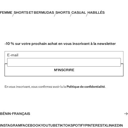
FEMME
SHORTS ET BERMUDAS
SHORTS
CASUAL
HABILLÉS
-10 % sur votre prochain achat en vous inscrivant à la newsletter
E-mail
M’INSCRIRE
En vous inscrivant, vous confirmez avoir lu la
Politique de confidentialité
.
BÉNIN
·
FRANÇAIS
INSTAGRAM
FACEBOOK
YOUTUBE
TIKTOK
SPOTIFY
PINTEREST
X
LINKEDIN