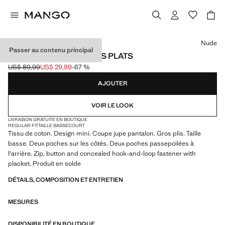
Choisissez une couleur
Nude
Passer au contenu principal
MINI JUPE SHORT À PLIS PLATS
US$ 89,99
US$ 29,99
-67 %
Prix initial barré [US$ 89,99 ]
Prix actuel [US$ 29,99 ]
AJOUTER
VOIR LE LOOK
LIVRAISON GRATUITE EN BOUTIQUE
REGULAR FIT
TAILLE BASSE
COURT
Tissu de coton. Design mini. Coupe jupe pantalon. Gros plis. Taille
basse. Deux poches sur les côtés. Deux poches passepoilées à
l'arrière. Zip, button and concealed hook-and-loop fastener with
placket. Produit en solde
DÉTAILS, COMPOSITION ET ENTRETIEN
MESURES
DISPONIBILITÉ EN BOUTIQUE