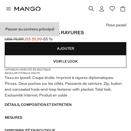
Choisissez une couleur
Rose pastel
Passer au contenu principal
BERMUDA DROIT FINES RAYURES
US$ 79,99
US$ 35,99
-55 %
Prix initial barré [US$ 79,99 ]
Prix actuel [US$ 35,99 ]
AJOUTER
VOIR LE LOOK
LIVRAISON GRATUITE EN BOUTIQUE
REGULAR FIT
TAILLE HAUTE
Tissu en lyocell. Coupe droite. Imprimé à rayures diplomatiques.
Pinces. Deux poches sur les côtés. Passants de ceinture. Zip, button
and concealed hook-and-loop fastener with placket. Total look.
Exclusivité Internet. Produit en solde
DÉTAILS, COMPOSITION ET ENTRETIEN
MESURES
DISPONIBILITÉ EN BOUTIQUE