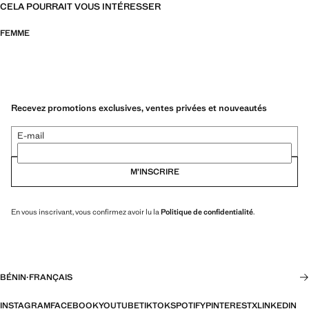
CELA POURRAIT VOUS INTÉRESSER
FEMME
Recevez promotions exclusives, ventes privées et nouveautés
E-mail
M’INSCRIRE
En vous inscrivant, vous confirmez avoir lu la
Politique de confidentialité
.
BÉNIN
·
FRANÇAIS
INSTAGRAM
FACEBOOK
YOUTUBE
TIKTOK
SPOTIFY
PINTEREST
X
LINKEDIN