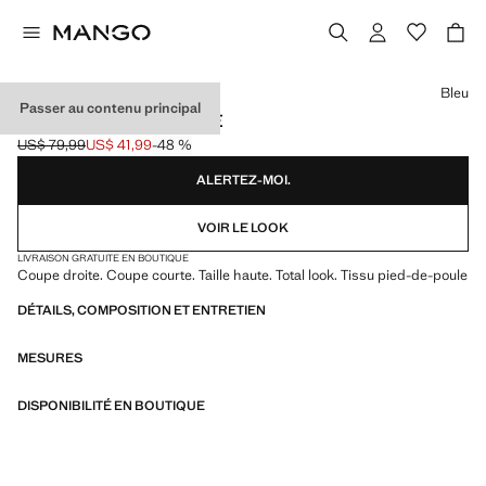
Choisissez une couleur
Bleu
Passer au contenu principal
SHORT PIED-DE-POULE
US$ 79,99
US$ 41,99
-48 %
Prix initial barré [US$ 79,99 ]
Prix actuel [US$ 41,99 ]
ALERTEZ-MOI.
VOIR LE LOOK
LIVRAISON GRATUITE EN BOUTIQUE
Coupe droite. Coupe courte. Taille haute. Total look. Tissu pied-de-poule
DÉTAILS, COMPOSITION ET ENTRETIEN
MESURES
DISPONIBILITÉ EN BOUTIQUE