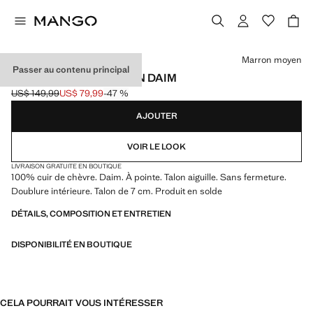
Choisissez une couleur
Marron moyen
Passer au contenu principal
BOTTINES POINTUES EN DAIM
US$ 149,99
US$ 79,99
-47 %
Prix initial barré [US$ 149,99 ]
Prix actuel [US$ 79,99 ]
AJOUTER
VOIR LE LOOK
LIVRAISON GRATUITE EN BOUTIQUE
100% cuir de chèvre. Daim. À pointe. Talon aiguille. Sans fermeture.
Doublure intérieure. Talon de 7 cm. Produit en solde
DÉTAILS, COMPOSITION ET ENTRETIEN
DISPONIBILITÉ EN BOUTIQUE
CELA POURRAIT VOUS INTÉRESSER