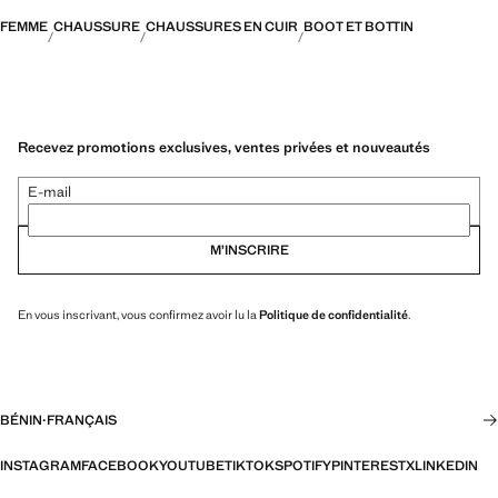
FEMME
CHAUSSURE
CHAUSSURES EN CUIR
BOOT ET BOTTIN
Recevez promotions exclusives, ventes privées et nouveautés
E-mail
M’INSCRIRE
En vous inscrivant, vous confirmez avoir lu la
Politique de confidentialité
.
BÉNIN
·
FRANÇAIS
INSTAGRAM
FACEBOOK
YOUTUBE
TIKTOK
SPOTIFY
PINTEREST
X
LINKEDIN