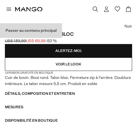
Choisissez une couleur
Noir
Passer au contenu principal
BOTTINES CUIR TALON BLOC
US$ 139,99
US$ 69,99
-50 %
Prix initial barré [US$ 139,99 ]
Prix actuel [US$ 69,99 ]
ALERTEZ-MOI.
VOIR LE LOOK
LIVRAISON GRATUITE EN BOUTIQUE
Cuir de bovin. Bout rond. Talon bloc. Fermeture zip à l'arrière. Doublure
intérieure. Le talon mesure 5,5 cm. Produit en solde
DÉTAILS, COMPOSITION ET ENTRETIEN
MESURES
DISPONIBILITÉ EN BOUTIQUE