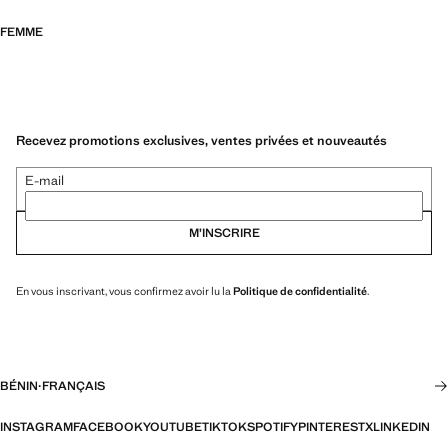
FEMME
Recevez promotions exclusives, ventes privées et nouveautés
E-mail
M’INSCRIRE
En vous inscrivant, vous confirmez avoir lu la
Politique de confidentialité
.
BÉNIN
·
FRANÇAIS
INSTAGRAM
FACEBOOK
YOUTUBE
TIKTOK
SPOTIFY
PINTEREST
X
LINKEDIN