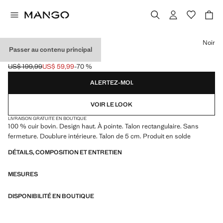
Choisissez une couleur
Noir
Passer au contenu principal
BOTTES CUIR TALON
US$ 199,99
US$ 59,99
-70 %
Prix initial barré [US$ 199,99 ]
Prix actuel [US$ 59,99 ]
ALERTEZ-MOI.
VOIR LE LOOK
LIVRAISON GRATUITE EN BOUTIQUE
100 % cuir bovin. Design haut. À pointe. Talon rectangulaire. Sans
fermeture. Doublure intérieure. Talon de 5 cm. Produit en solde
DÉTAILS, COMPOSITION ET ENTRETIEN
MESURES
DISPONIBILITÉ EN BOUTIQUE