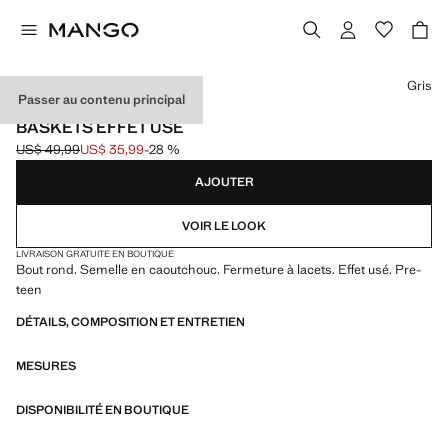
Choisissez une couleur
Gris
Passer au contenu principal
EXCLUSIVITÉ INTERNET
BASKETS EFFET USÉ
US$ 49,99
US$ 35,99
-28 %
Prix initial barré [US$ 49,99 ]
Prix actuel [US$ 35,99 ]
AJOUTER
VOIR LE LOOK
LIVRAISON GRATUITE EN BOUTIQUE
Bout rond. Semelle en caoutchouc. Fermeture à lacets. Effet usé. Pre-
teen
DÉTAILS, COMPOSITION ET ENTRETIEN
MESURES
DISPONIBILITÉ EN BOUTIQUE