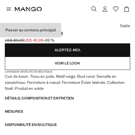
Choisissez une couleur
Sable
Passer au contenu principal
BOTTINES DÉTAILS CUIR
US$ 89,99
US$ 45,99
-49 %
Prix initial barré [US$ 89,99 ]
Prix actuel [US$ 45,99 ]
ALERTEZ-MOI.
VOIR LE LOOK
LIVRAISON GRATUITE EN BOUTIQUE
Cuir de bovin. Tissu en poils. Motif neige. Bout rond. Semelle en
caoutchouc. Fermeture à nœud. Fermeture Éclair latérale. Collection
Noël. Produit en solde
DÉTAILS, COMPOSITION ET ENTRETIEN
MESURES
DISPONIBILITÉ EN BOUTIQUE