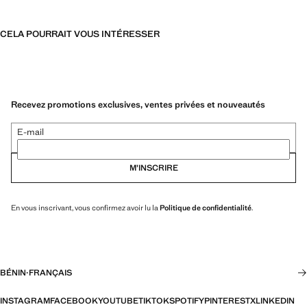
CELA POURRAIT VOUS INTÉRESSER
Recevez promotions exclusives, ventes privées et nouveautés
E-mail
M’INSCRIRE
En vous inscrivant, vous confirmez avoir lu la
Politique de confidentialité
.
BÉNIN
·
FRANÇAIS
INSTAGRAM
FACEBOOK
YOUTUBE
TIKTOK
SPOTIFY
PINTEREST
X
LINKEDIN