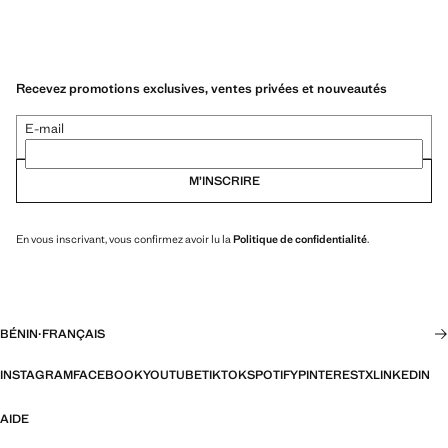
Recevez promotions exclusives, ventes privées et nouveautés
E-mail
M’INSCRIRE
En vous inscrivant, vous confirmez avoir lu la
Politique de confidentialité
.
BÉNIN
·
FRANÇAIS
INSTAGRAM
FACEBOOK
YOUTUBE
TIKTOK
SPOTIFY
PINTEREST
X
LINKEDIN
AIDE