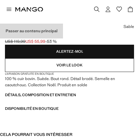
Choisissez une couleur
Sable
Passer au contenu principal
BOTTES CUIR DAIM
US$ 119,99
US$ 55,99
-53 %
Prix initial barré [US$ 119,99 ]
Prix actuel [US$ 55,99 ]
ALERTEZ-MOI.
VOIR LE LOOK
LIVRAISON GRATUITE EN BOUTIQUE
100 % cuir bovin. Suède. Bout rond. Détail brodé. Semelle en
caoutchouc. Collection Noël. Produit en solde
DÉTAILS, COMPOSITION ET ENTRETIEN
DISPONIBILITÉ EN BOUTIQUE
CELA POURRAIT VOUS INTÉRESSER