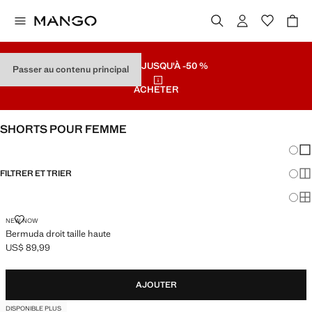
SOLDES
JUSQU'À -50 %
Passer au contenu principal
ACHETER
SHORTS POUR FEMME
Chang
Aff
FILTRER ET TRIER
Aff
Af
BERMUDA DROIT TAILLE HAUTE
NEW NOW
Bermuda droit taille haute
US$ 89,99
Prix actuel [US$ 89,99 ]
AJOUTER
DISPONIBLE PLUS