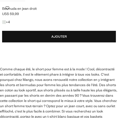
BERMUDA EN JEAN DROIT
Bermuda en jean droit
US$ 59,99
Prix actuel [US$ 59,99 ]
+4 couleurs
+
4
AJOUTER
Comme chaque été, le short pour femme est à la mode ! Cool, décontracté
et confortable, il est le vêtement phare à intégrer à tous vos looks. C'est
pourquoi chez Mango, nous avons renouvelé notre collection en y intégrant
les shorts et bermudas pour femme les plus tendances de l'été. Des shorts
en coton au look sportif, aux shorts plissés ou à taille haute les plus élégants,
en passant par les shorts en denim des années 90 ? Vous trouverez dans
cette collection le short qui correspond le mieux à votre style. Vous cherchez
un short femme tout-terrain ? Optez pour un jean court, avec ou sans ourlet
effiloché, c'est le plus facile à combiner. Si vous recherchez un look
décontracté, portez-le avec un t-shirt blanc basique et vos baskets