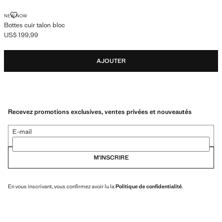
BOTTES CUIR TALON BLOC
NEW NOW
Bottes cuir talon bloc
US$ 199,99
Prix actuel [US$ 199,99 ]
AJOUTER
Recevez promotions exclusives, ventes privées et nouveautés
E-mail
M’INSCRIRE
En vous inscrivant, vous confirmez avoir lu la
Politique de confidentialité
.