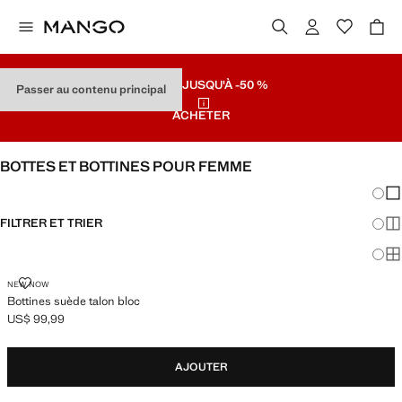
SOLDES
JUSQU'À -50 %
Passer au contenu principal
ACHETER
BOTTES ET BOTTINES POUR FEMME
Chang
Aff
FILTRER ET TRIER
Aff
Af
BOTTINES SUÈDE TALON BLOC
NEW NOW
Bottines suède talon bloc
US$ 99,99
Prix actuel [US$ 99,99 ]
AJOUTER