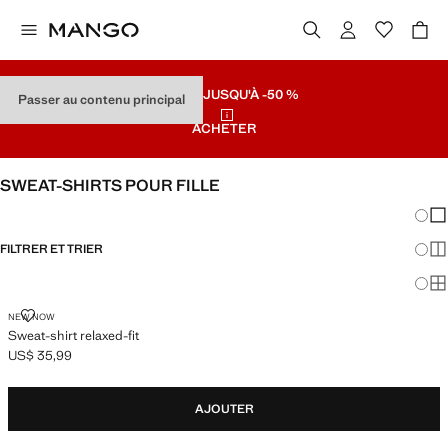
SOLDES
JUSQU'À -50 %
Passer au contenu principal
ACHETER
SWEAT-SHIRTS POUR FILLE
Chang
Aff
FILTRER ET TRIER
Aff
Af
SWEAT-SHIRT RELAXED-FIT
NEW NOW
Sweat-shirt relaxed-fit
US$ 35,99
Prix actuel [US$ 35,99 ]
AJOUTER