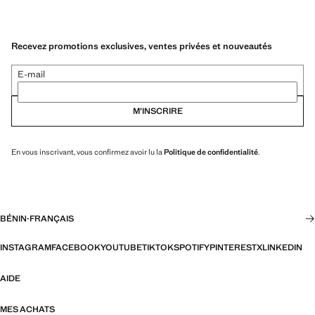
Recevez promotions exclusives, ventes privées et nouveautés
E-mail
M’INSCRIRE
En vous inscrivant, vous confirmez avoir lu la
Politique de confidentialité
.
BÉNIN
·
FRANÇAIS
INSTAGRAM
FACEBOOK
YOUTUBE
TIKTOK
SPOTIFY
PINTEREST
X
LINKEDIN
AIDE
MES ACHATS