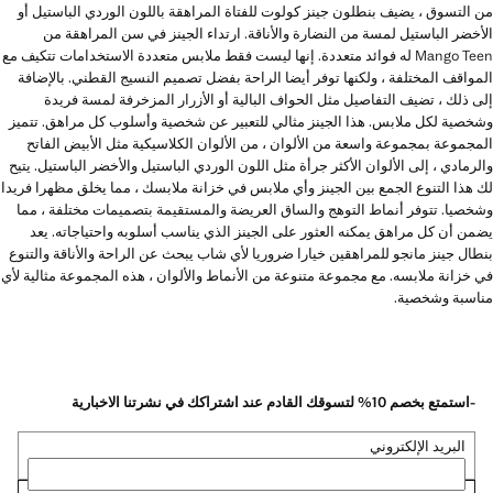
من التسوق ، يضيف بنطلون جينز كولوت للفتاة المراهقة باللون الوردي الباستيل أو
الأخضر الباستيل لمسة من النضارة والأناقة. ارتداء الجينز في سن المراهقة من
Mango Teen له فوائد متعددة. إنها ليست فقط ملابس متعددة الاستخدامات تتكيف مع
المواقف المختلفة ، ولكنها توفر أيضا الراحة بفضل تصميم النسيج القطني. بالإضافة
إلى ذلك ، تضيف التفاصيل مثل الحواف البالية أو الأزرار المزخرفة لمسة فريدة
وشخصية لكل ملابس. هذا الجينز مثالي للتعبير عن شخصية وأسلوب كل مراهق. تتميز
المجموعة بمجموعة واسعة من الألوان ، من الألوان الكلاسيكية مثل الأبيض الفاتح
والرمادي ، إلى الألوان الأكثر جرأة مثل اللون الوردي الباستيل والأخضر الباستيل. يتيح
لك هذا التنوع الجمع بين الجينز وأي ملابس في خزانة ملابسك ، مما يخلق مظهرا فريدا
وشخصيا. تتوفر أنماط التوهج والساق العريضة والمستقيمة بتصميمات مختلفة ، مما
يضمن أن كل مراهق يمكنه العثور على الجينز الذي يناسب أسلوبه واحتياجاته. يعد
بنطال جينز مانجو للمراهقين خيارا ضروريا لأي شاب يبحث عن الراحة والأناقة والتنوع
في خزانة ملابسه. مع مجموعة متنوعة من الأنماط والألوان ، هذه المجموعة مثالية لأي
مناسبة وشخصية.
-استمتع بخصم 10% لتسوقك القادم عند اشتراكك في نشرتنا الاخبارية
البريد الإلكتروني