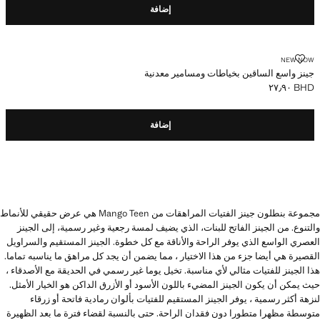
إضافة
جينز واسع الساقين بخياطات ومسامير معدنية
NEW NOW
جينز واسع الساقين بخياطات ومسامير معدنية
BHD ٢٧٫٩٠
السعر الحالي [BHD ٢٧٫٩٠ ]
إضافة
مجموعة بنطلون جينز الفتيات المراهقات من Mango Teen هي عرض حقيقي للأنماط
والتنوع. من الجينز الفاتح للبنات، الذي يضيف لمسة رجعية وغير رسمية، إلى الجينز
العصري الواسع الذي يوفر الراحة والأناقة مع كل خطوة. الجينز المستقيم والسراويل
القصيرة هي أيضا جزء من هذا الاختيار ، مما يضمن أن يجد كل مراهق ما يناسبه تماما.
هذا الجينز للفتيات مثالي لأي مناسبة. تخيل يوما غير رسمي في الحديقة مع الأصدقاء ،
حيث يمكن أن يكون الجينز المضيء باللون الأسود أو الأزرق الداكن هو الخيار الأمثل.
لنزهة أكثر رسمية ، يوفر الجينز المستقيم للفتيات بألوان رمادية فاتحة أو زرقاء
متوسطة مظهرا متطورا دون فقدان الراحة. حتى بالنسبة لقضاء فترة ما بعد الظهيرة