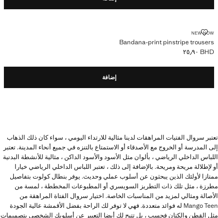
BANDANA-PRINT PINSTRIPE TROUSERS
NEW NOW
Bandana-print pinstripe trousers
BHD ٢٥٫٩٠
السعر الحالي [BHD ٢٥٫٩٠ ]
إضافة
تعتبر سروال الفتيات المراهقات لدينا مثالية للارتداء اليومي ، سواء كان ذلك الذهاب
إلى المدرسة أو الخروج مع الأصدقاء أو الاستمتاع بالتنزه في جميع أنحاء المدينة. تعتبر
اللباس الداخلي الرياضي ، بألوان مثل الأسود والأسود الداكن ، مثالية للأنشطة البدنية
أو لإطلالة مريحة ومريحة. بالإضافة إلى ذلك ، تعتبر اللباس الداخلي الرياضي خيارا
ممتازا لأولئك الذين يبحثون عن أسلوب عملي وحديث. يوفر بنطال كولوت بتفاصيل
مطرزة ، مثل تلك ذات التطريز السويسري أو المطبوعات المخططة ، لمسة من
الأصالة ومثالي لمزيد من المناسبات الخاصة. اختيار سروال الفتاة المراهقة من
Mango Teen له فوائد متعددة. فهي لا توفر لك الراحة بفضل الأقمشة عالية الجودة
مثل القطن والكتان فحسب ، بل تتيح لك أيضا التعبير عن أسلوبك الشخصي بتصميمات