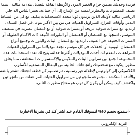
فريدة وحديثة. يضمن حزام الخصر المرن والأربطة القابلة للتعديل ملاءمة مثالية ، بينما
تضيف المطبوعات والتطريز لمسة من الإبداع إلى أي جماعة. تعتبر اللباس الداخلي
الرياضي مثالية لأولئك الذين يريدون ثوبا متعدد الاستخدامات يتكيف مع كل من النشاط
البدني وأوقات الفراغ. السراويل للفتيات هي من بين الأكثر تنوعا. في فصل الشتاء ،
ارتديها مع سترات صوفية مريحة أو بسترات صوفية أو مع قمصان عصرية. في منتصف
الموسم ، ادمجها مع القمصان أو القمصان أو البلوزات الأنيقة ذات الأكمام الطويلة أو
السترات الخفيفة. في الصيف ، ارتديها مع قمصان البنات والبلوزات وجميع أنواع
القمصان اليومية أو الحفلات. في كل موسم ، نجدد موديلاتنا من السراويل للفتيات
المراهقات ، لنقدم لك أحدث الموديلات وأكثرها حداثة. يتيح لك تعدد استخدامات هذه
المجموعة الجمع بين سراويل البنات والملابس والإكسسوارات المختلفة ، مما يخلق
مظهرا يتكيف مع شخصيتك واتجاهاتك الحالية. من البنطال المستقيم للأسلوب
الكلاسيكي إلى كولوتيس لإطلالة غير رسمية ، تم تصميم كل قطعة لتجعلك تشعر بالثقة
والأناقة. استكشف مجموعة مانجو تين من سراويل الفتيات المراهقات من مانجو تين
واكتشف كيف يمكن أن يكون كل ثوب هو مفتاح مظهرك التالي.
-استمتع بخصم 10% لتسوقك القادم عند اشتراكك في نشرتنا الاخبارية
البريد الإلكتروني