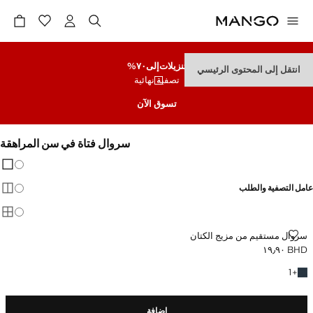
تنزيلات
إلى٧٠%
انتقل إلى المحتوى الرئيسي
تصفية نهائية
تسوق الآن
سروال فتاة في سن المراهقة
تغيير 
عرض
عامل التصفية والطلب
عرض
عرض
سروال مستقيم من مزيج الكتان
سروال مستقيم من مزيج الكتان
BHD ١٩٫٩٠
السعر الحالي [BHD ١٩٫٩٠ ]
+ لون آخر
1
+
إضافة