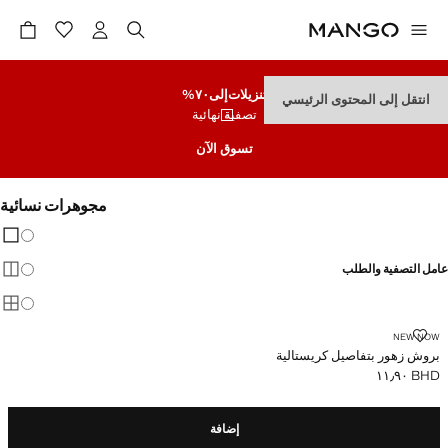
تنزيلات
إلى٧٠%
انتقل إلى المحتوى الرئيسي
تصفية نهائية
تسوق الآن
مجوهرات نسائية
تغيير 
عرض
عامل التصفية والطلب
عرض
عرض
بروش زهور بتفاصيل كريستالية
NEW NOW
بروش زهور بتفاصيل كريستالية
BHD ١١٫٩٠
السعر الحالي [BHD ١١٫٩٠ ]
إضافة