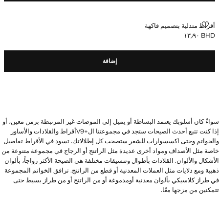
أقراط متدلية بتصميم فاكهة
أقراط متدلية بتصميم فاكهة
BHD ١٣٫٩٠
السعر الحالي [BHD ١٣٫٩٠ ]
إضافة
سواءً كان أسلوبك يعتمد البساطة أو يميل إلى الموضات غير المرتبطة بزمن معين، أو
إذا كنت تتبع أحدث الصيحات ستجد في مجموعتنا ال+V9أقراط والقلادات والأساور
والخواتم وحتى اكسسوارات للشعر ستصحب كل إطلالاتك. تسود في الأقراط تفاصيل
خاصة مثل الأصداف ومواد أخرى عديدة مثل الراتنج أو الزجاج في مجموعة متنوعة من
الأشكال والألوان. القلادات بأطوال وتنسيقات مختلفة هي الصيحة الأكثر رواجاً، بألوان
ذهبية ومع دلايات مثل العملات المعدنية أو قطع من الراتنج. ترافق الخواتم المجموعة
في طراز كلاسيكي بألوان معدنية أومدموغة أو من الراتنج أو من طراز بسيط حتى
تتمكنين من مزجها معًا.