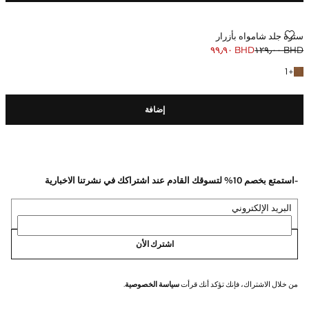
سترة جلد شامواه بأزرار
سترة جلد شامواه بأزرار
BHD ٩٩٫٩٠
BHD ١٢٩٫٠٠
السعر الحالي [BHD ٩٩٫٩٠ ]
السعر الأول محذوف [BHD ١٢٩٫٠٠ ]
+ لون آخر
1
+
إضافة
-استمتع بخصم 10% لتسوقك القادم عند اشتراكك في نشرتنا الاخبارية
البريد الإلكتروني
اشترك الأن
من خلال الاشتراك، فإنك تؤكد أنك قرأت
سياسة الخصوصية
.